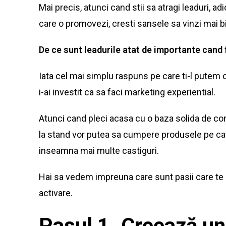
Mai precis, atunci cand stii sa atragi leaduri, ad
care o promovezi, cresti sansele sa vinzi mai bi
De ce sunt leadurile atat de importante cand 
Iata cel mai simplu raspuns pe care ti-l putem o
i-ai investit ca sa faci marketing experiential.
Atunci cand pleci acasa cu o baza solida de cont
la stand vor putea sa cumpere produsele pe car
inseamna mai multe castiguri.
Hai sa vedem impreuna care sunt pasii care te a
activare.
Pasul 1. Creează u