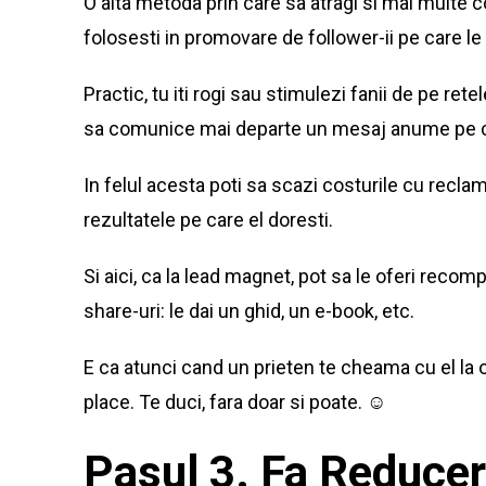
O alta metoda prin care sa atragi si mai multe 
folosesti in promovare de follower-ii pe care le 
Practic, tu iti rogi sau stimulezi fanii de pe rete
sa comunice mai departe un mesaj anume pe care
In felul acesta poti sa scazi costurile cu reclam
rezultatele pe care el doresti.
Si aici, ca la lead magnet, pot sa le oferi rec
share-uri: le dai un ghid, un e-book, etc.
E ca atunci cand un prieten te cheama cu el la o
place. Te duci, fara doar si poate. ☺
Pasul 3. Fa Reduceri