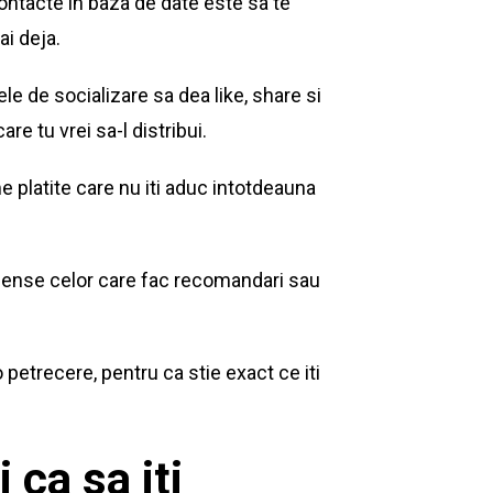
contacte in baza de date este sa te
ai deja.
lele de socializare sa dea like, share si
 tu vrei sa-l distribui.
e platite care nu iti aduc intotdeauna
ompense celor care fac recomandari sau
 petrecere, pentru ca stie exact ce iti
 ca sa iti